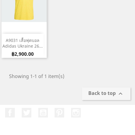
A9031 เสื้อฟุตบอล
Adidas Ukraine 26...
Price
฿2,900.00
Showing 1-1 of 1 item(s)
Back to top

Facebook
Twitter
YouTube
Pinterest
Instagram