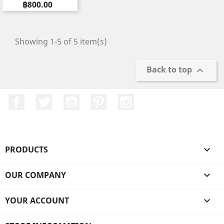
Price
฿800.00
Showing 1-5 of 5 item(s)
Back to top

Facebook
Twitter
YouTube
Pinterest
Instagram
PRODUCTS

OUR COMPANY

YOUR ACCOUNT
