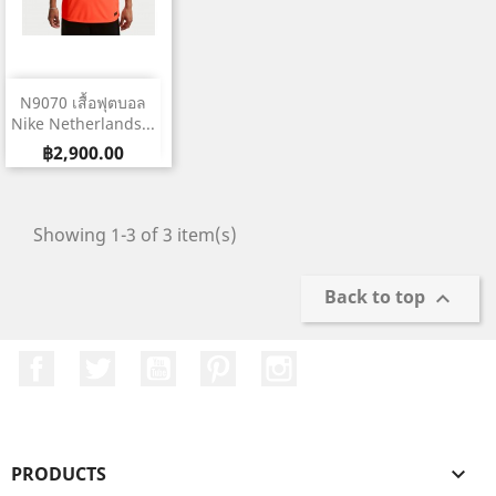
N9070 เสื้อฟุตบอล
Nike Netherlands...
Price
฿2,900.00
Showing 1-3 of 3 item(s)
Back to top

Facebook
Twitter
YouTube
Pinterest
Instagram
PRODUCTS
