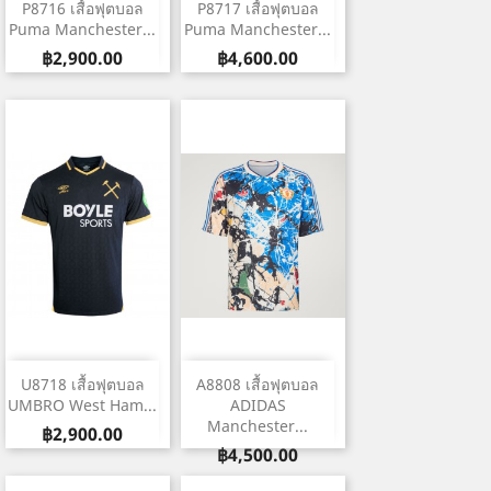
P8716 เสื้อฟุตบอล
P8717 เสื้อฟุตบอล
Puma Manchester...
Puma Manchester...
Price
Price
฿2,900.00
฿4,600.00
U8718 เสื้อฟุตบอล
A8808 เสื้อฟุตบอล
UMBRO West Ham...
ADIDAS
Manchester...
Price
฿2,900.00
Price
฿4,500.00