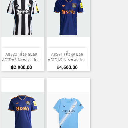
A8580 เสื้อฟุตบอล
A8581 เสื้อฟุตบอล
ADIDAS Newcastle...
ADIDAS Newcastle...
Price
Price
฿2,900.00
฿4,600.00