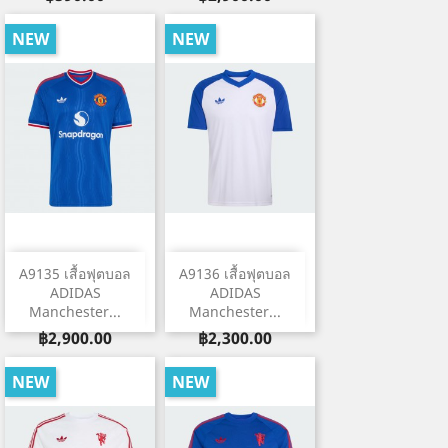
NEW
NEW
A9135 เสื้อฟุตบอล
A9136 เสื้อฟุตบอล
ADIDAS
ADIDAS
Manchester...
Manchester...
Price
Price
฿2,900.00
฿2,300.00
NEW
NEW