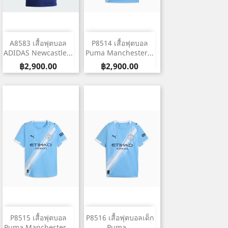
A8583 เสื้อฟุตบอล
P8514 เสื้อฟุตบอล
ADIDAS Newcastle...
Puma Manchester...
Price
Price
฿2,900.00
฿2,900.00
P8515 เสื้อฟุตบอล
P8516 เสื้อฟุตบอลเด็ก
Puma Manchester...
Puma...