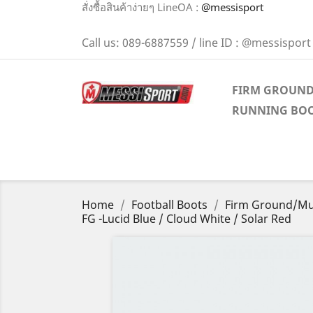
สั่งซื้อสินค้าง่ายๆ LineOA :
@messisport
Call us:
089-6887559 / line ID : @messisport
FIRM GROUN
RUNNING BO
Home
Football Boots
Firm Ground/Mu
FG -Lucid Blue / Cloud White / Solar Red