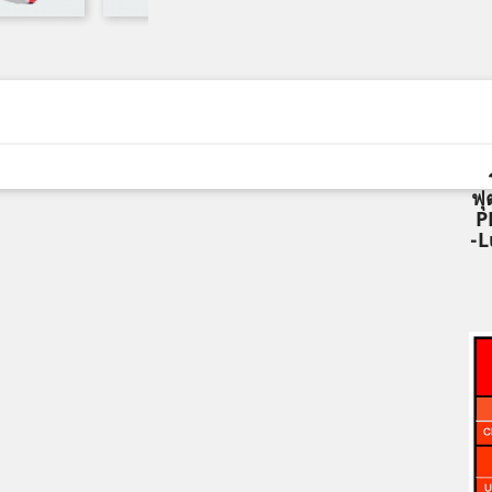
ฟุ
P
-L