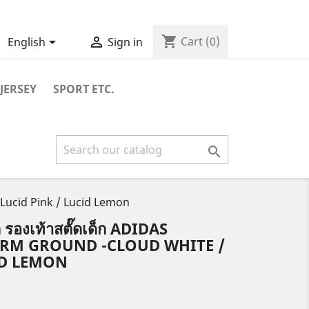
shopping_cart


Cart
(0)
English
Sign in
JERSEY
SPORT ETC.

 Lucid Pink / Lucid Lemon
 รองเท้าสตั๊ดเด็ก ADIDAS
IRM GROUND -CLOUD WHITE /
ID LEMON