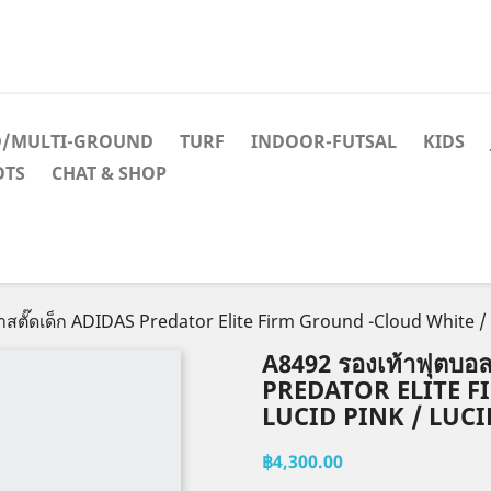
D/MULTI-GROUND
TURF
INDOOR-FUTSAL
KIDS
OTS
CHAT & SHOP
าสตั๊ดเด็ก ADIDAS Predator Elite Firm Ground -Cloud White /
A8492 รองเท้าฟุตบอล
PREDATOR ELITE F
LUCID PINK / LUC
฿4,300.00