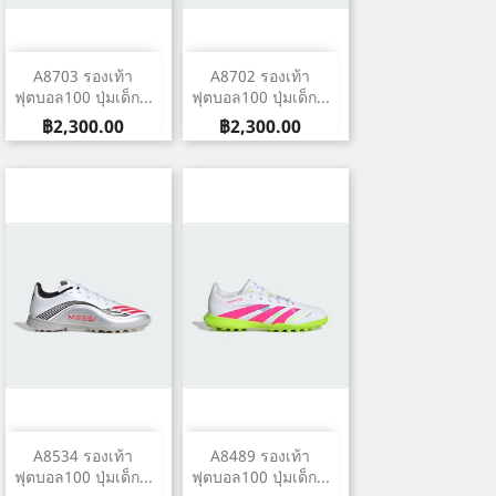
A8703 รองเท้า
A8702 รองเท้า
ฟุตบอล100 ปุ่มเด็ก...
ฟุตบอล100 ปุ่มเด็ก...
ราคา
ราคา
฿2,300.00
฿2,300.00
A8534 รองเท้า
A8489 รองเท้า
ฟุตบอล100 ปุ่มเด็ก...
ฟุตบอล100 ปุ่มเด็ก...