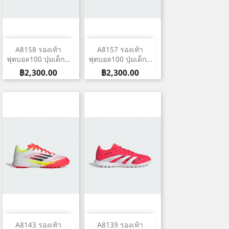
A8158 รองเท้า
A8157 รองเท้า
ฟุตบอล100 ปุ่มเด็ก...
ฟุตบอล100 ปุ่มเด็ก...
ราคา
ราคา
฿2,300.00
฿2,300.00
A8143 รองเท้า
A8139 รองเท้า