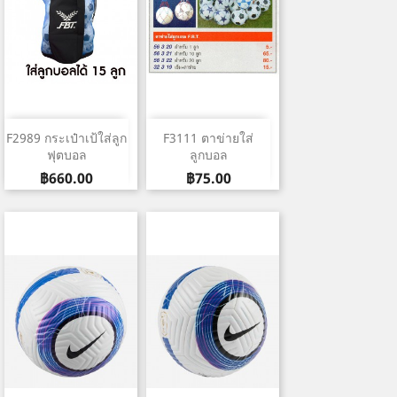
F2989 กระเป๋าเป้ใส่ลูก
F3111 ตาข่ายใส่
ฟุตบอล
ลูกบอล
ราคา
ราคา
฿660.00
฿75.00