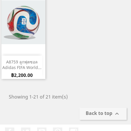
A8759 ลูกฟุตซอล
Adidas FIFA World...
ราคา
฿2,200.00
Showing 1-21 of 21 item(s)
Back to top

Facebook
ที่ Twitter
YouTube
Pinterest
Instagram