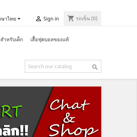
shopping_cart


รถเข็น
(0)
าษาไทย
Sign in
 สำหรับเด็ก
เสื้อฟุตบอลของแท้
