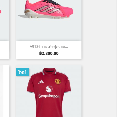
เปิดหน้าต่างย่อ

A9126 รองเท้าฟุตบอล...
ราคา
฿2,800.00
ใหม่