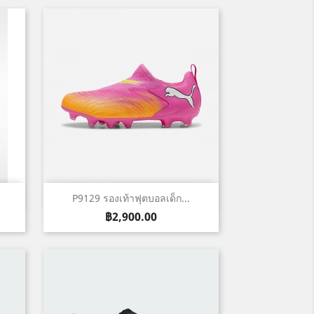
เปิดหน้าต่างย่อ

P9129 รองเท้าฟุตบอลเด็ก...
ราคา
฿2,900.00