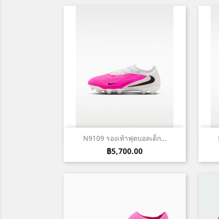
เปิดหน้าต่างย่อ

N9109 รองเท้าฟุตบอลเด็ก...
ราคา
฿5,700.00