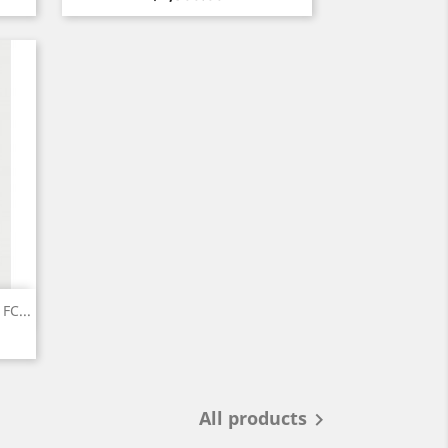
FC...
All products
