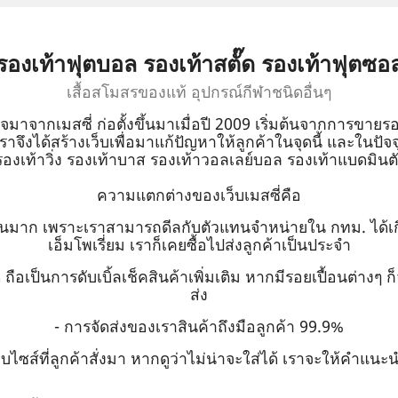
รองเท้าฟุตบอล รองเท้าสตั๊ด รองเท้าฟุตซอ
เสื้อสโมสรของแท้ อุปกรณ์กีฬาชนิดอื่นๆ
ใจมาจากเมสซี่ ก่อตั้งขึ้นมาเมื่อปี 2009 เริ่มต้นจากการขายรอ
าจึงได้สร้างเว็บเพื่อมาแก้ปัญหาให้ลูกค้าในจุดนี้ และในปัจจุบัน
รองเท้าวิ่ง รองเท้าบาส รองเท้าวอลเลย์บอล รองเท้าแบดมินตั
ความแตกต่างของเว็บเมสซี่คือ
นวนมาก เพราะเราสามารถดีลกับตัวแทนจำหน่ายใน กทม. ได้เ
เอ็มโพเรี่ยม เราก็เคยซื้อไปส่งลูกค้าเป็นประจำ
ี ถือเป็นการดับเบิ้ลเช็คสินค้าเพิ่มเติม หากมีรอยเปื้อนต่าง
ส่ง
- การจัดส่งของเราสินค้าถึงมือลูกค้า 99.9%
ซส์ที่ลูกค้าสั่งมา หากดูว่าไม่น่าจะใส่ได้ เราจะให้คำแนะน