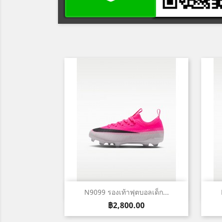
เปิดหน้าต่างย่อ

N9099 รองเท้าฟุตบอลเด็ก...
ราคา
฿2,800.00