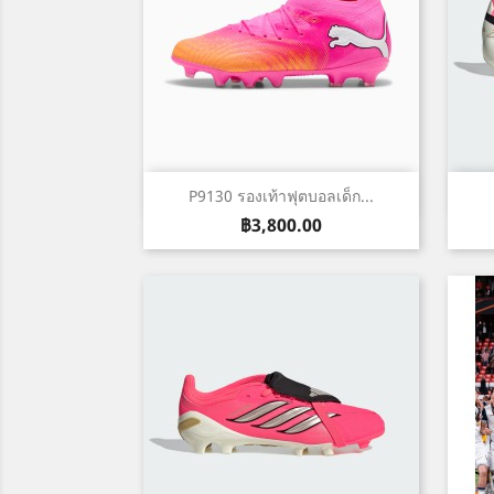
เปิดหน้าต่างย่อ

P9130 รองเท้าฟุตบอลเด็ก...
ราคา
฿3,800.00