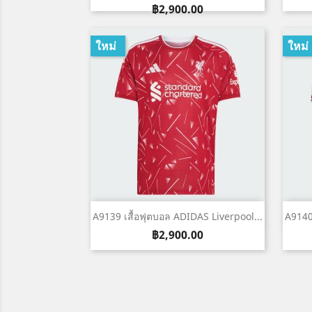
ราคา
฿2,900.00
ใหม่
ใหม่
เปิดหน้าต่างย่อ

A9139 เสื้อฟุตบอล ADIDAS Liverpool...
A9140
ราคา
฿2,900.00