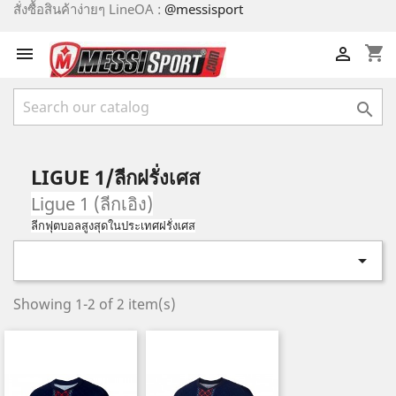
สั่งซื้อสินค้าง่ายๆ LineOA :
@messisport
shopping_cart



LIGUE 1/ลีกฝรั่งเศส
Ligue 1 (ลีกเอิง)
ลีกฟุตบอลสูงสุดในประเทศฝรั่งเศส

Showing 1-2 of 2 item(s)