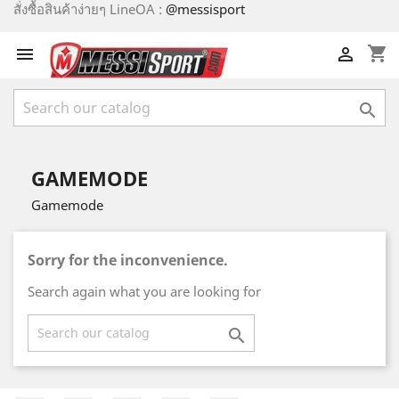
สั่งซื้อสินค้าง่ายๆ LineOA :
@messisport
shopping_cart



GAMEMODE
Gamemode
Sorry for the inconvenience.
Search again what you are looking for
