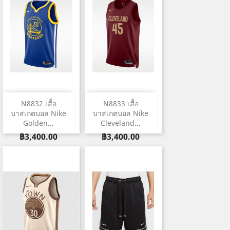
N8832 เสื้อ
N8833 เสื้อ
บาสเกตบอล Nike
บาสเกตบอล Nike
Golden...
Cleveland...
ราคา
ราคา
฿3,400.00
฿3,400.00