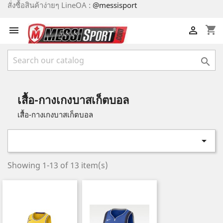
สั่งซื้อสินค้าง่ายๆ LineOA :
@messisport
shopping_cart



เสื้อ-กางเกงบาสเก็ตบอล
เสื้อ-กางเกงบาสเก็ตบอล

Showing 1-13 of 13 item(s)