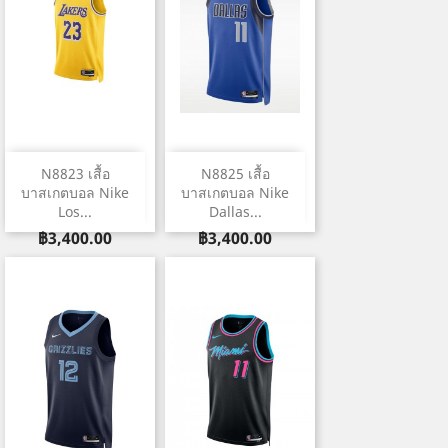
N8823 เสื้อ
N8825 เสื้อ
บาสเกตบอล Nike
บาสเกตบอล Nike
Los...
Dallas...
ราคา
ราคา
฿3,400.00
฿3,400.00