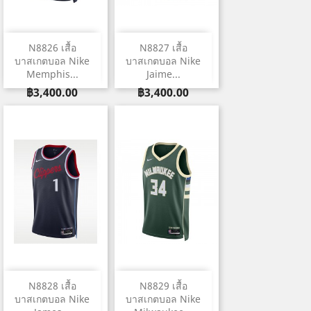
N8826 เสื้อ
N8827 เสื้อ
บาสเกตบอล Nike
บาสเกตบอล Nike
Memphis...
Jaime...
ราคา
ราคา
฿3,400.00
฿3,400.00
N8828 เสื้อ
N8829 เสื้อ
บาสเกตบอล Nike
บาสเกตบอล Nike