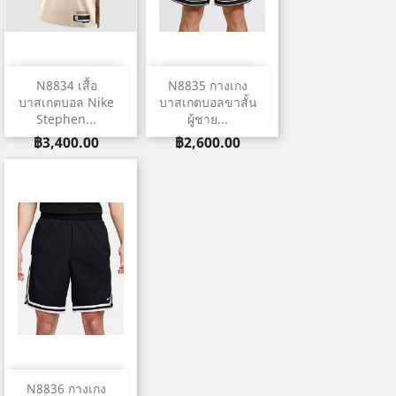
N8834 เสื้อ
N8835 กางเกง
บาสเกตบอล Nike
บาสเกตบอลขาสั้น
Stephen...
ผู้ชาย...
ราคา
ราคา
฿3,400.00
฿2,600.00
N8836 กางเกง