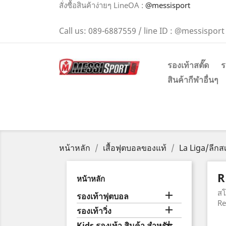
สั่งซื้อสินค้าง่ายๆ LineOA :
@messisport
Call us:
089-6887559 / line ID : @messisport
รองเท้าสตั๊ด
ร
สินค้ากีฬาอื่นๆ
หน้าหลัก
เสื้อฟุตบอลของแท้
La Liga/ลีกส
R
หน้าหลัก
สโ

รองเท้าฟุตบอล
Re

รองเท้าวิ่ง

Kids รองเท้า สินค้า สำหรับ