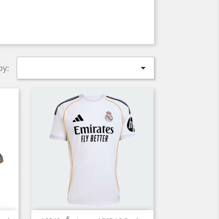

by: