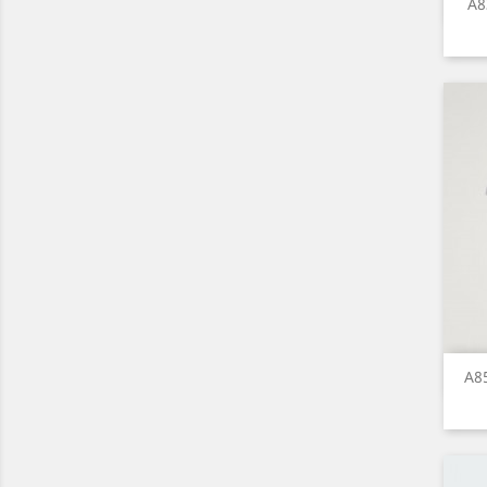
A8
A85