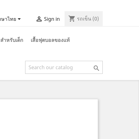
shopping_cart


รถเข็น
(0)
าษาไทย
Sign in
 สำหรับเด็ก
เสื้อฟุตบอลของแท้
