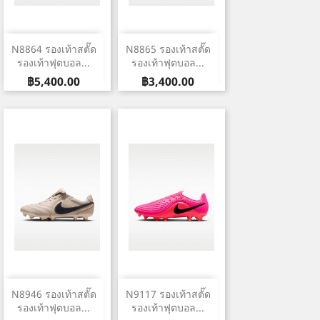
N8864 รองเท้าสตั๊ด
N8865 รองเท้าสตั๊ด
รองเท้าฟุตบอล...
รองเท้าฟุตบอล...
ราคา
ราคา
฿5,400.00
฿3,400.00
N8946 รองเท้าสตั๊ด
N9117 รองเท้าสตั๊ด
รองเท้าฟุตบอล...
รองเท้าฟุตบอล...