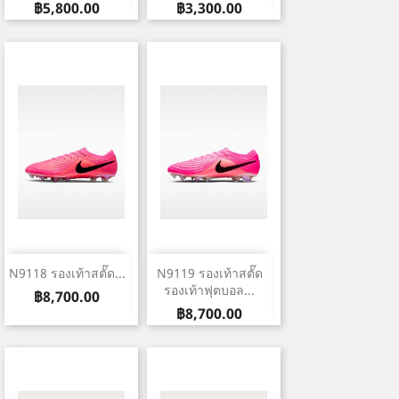
ราคา
ราคา
฿5,800.00
฿3,300.00
N9118 รองเท้าสตั๊ด...
N9119 รองเท้าสตั๊ด
รองเท้าฟุตบอล...
ราคา
฿8,700.00
ราคา
฿8,700.00