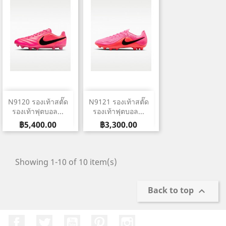
N9120 รองเท้าสตั๊ด
N9121 รองเท้าสตั๊ด
รองเท้าฟุตบอล...
รองเท้าฟุตบอล...
ราคา
ราคา
฿5,400.00
฿3,300.00
Showing 1-10 of 10 item(s)
Back to top

Facebook
ที่ Twitter
YouTube
Pinterest
Instagram