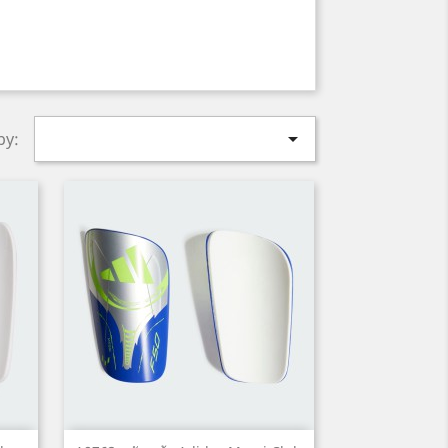

by: