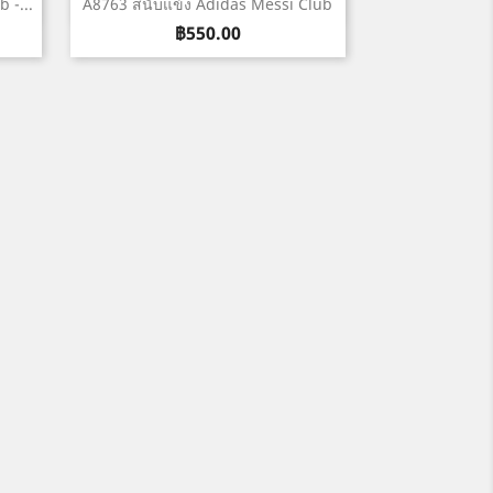
เปิดหน้าต่างย่อ

 -...
A8763 สนับแข้ง Adidas Messi Club
ราคา
฿550.00