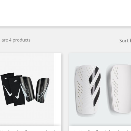
 are 4 products.
Sort 