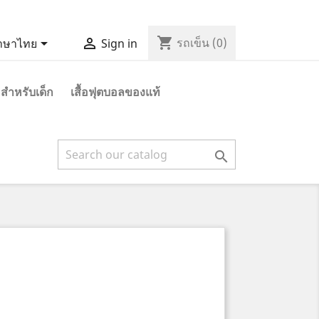
shopping_cart


รถเข็น
(0)
าษาไทย
Sign in
 สำหรับเด็ก
เสื้อฟุตบอลของแท้
