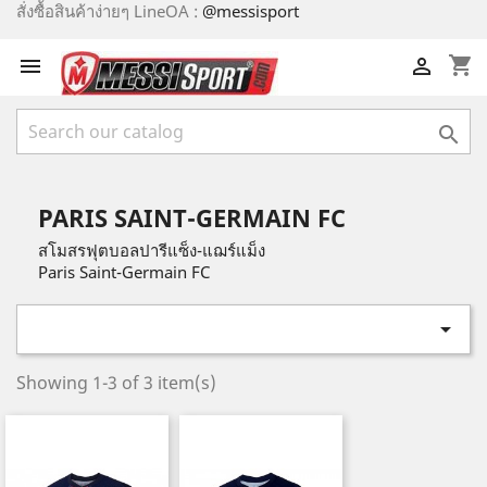
สั่งซื้อสินค้าง่ายๆ LineOA :
@messisport
shopping_cart



PARIS SAINT-GERMAIN FC
สโมสรฟุตบอลปารีแซ็ง-แฌร์แม็ง
Paris Saint-Germain FC

Showing 1-3 of 3 item(s)