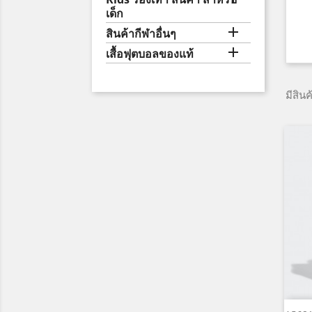
เด็ก

สินค้ากีฬาอื่นๆ

เสื้อฟุตบอลของแท้
มีสิน