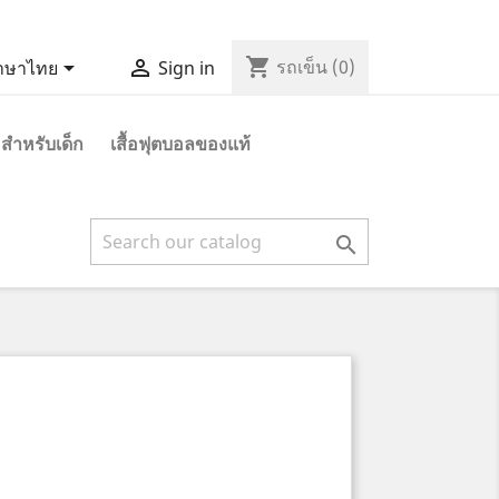
shopping_cart


รถเข็น
(0)
าษาไทย
Sign in
 สำหรับเด็ก
เสื้อฟุตบอลของแท้
