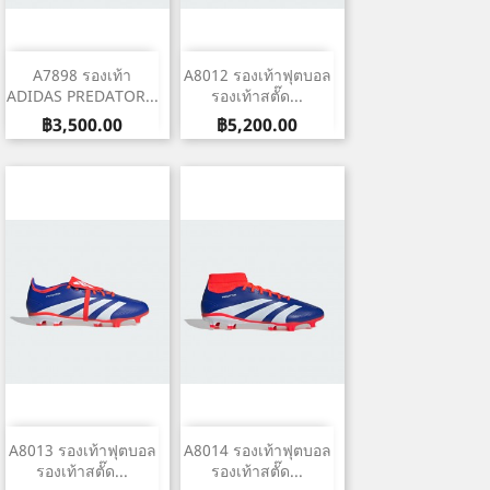
A7898 รองเท้า
A8012 รองเท้าฟุตบอล
ADIDAS PREDATOR...
รองเท้าสตั๊ด...
ราคา
ราคา
฿3,500.00
฿5,200.00
A8013 รองเท้าฟุตบอล
A8014 รองเท้าฟุตบอล
รองเท้าสตั๊ด...
รองเท้าสตั๊ด...