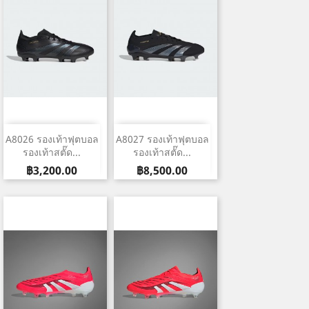
A8026 รองเท้าฟุตบอล
A8027 รองเท้าฟุตบอล
รองเท้าสตั๊ด...
รองเท้าสตั๊ด...
ราคา
ราคา
฿3,200.00
฿8,500.00