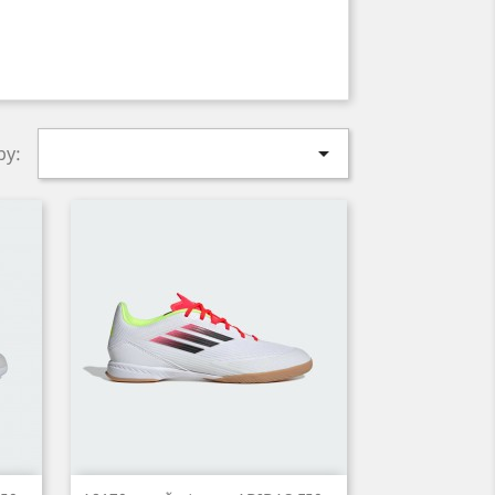

by: