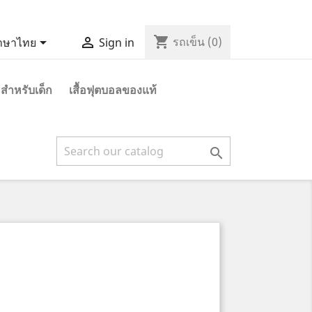
shopping_cart


รถเข็น
(0)
าษาไทย
Sign in
 สำหรับเด็ก
เสื้อฟุตบอลของแท้
