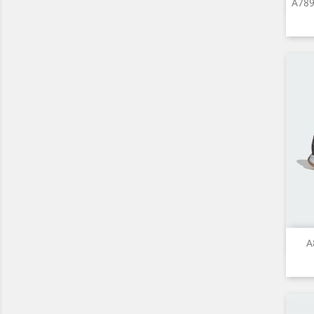
A789
A