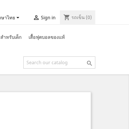
shopping_cart


รถเข็น
(0)
าษาไทย
Sign in
 สำหรับเด็ก
เสื้อฟุตบอลของแท้
