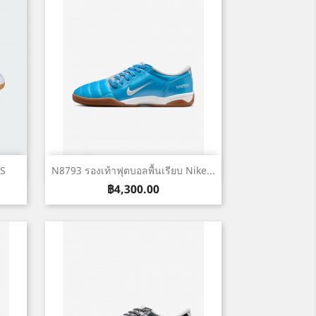
เปิดหน้าต่างย่อ

AS
N8793 รองเท้าฟุตบอลพื้นเรียบ Nike...
ราคา
฿4,300.00