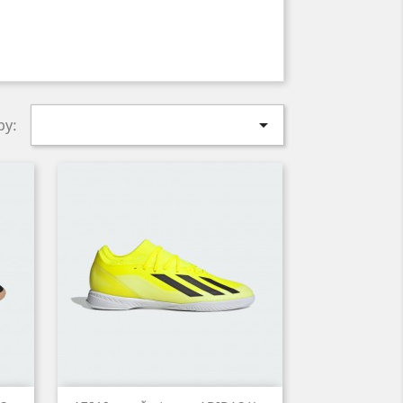

by: