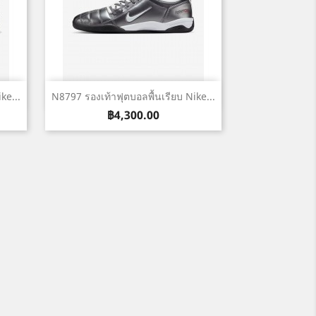
เปิดหน้าต่างย่อ

ke...
N8797 รองเท้าฟุตบอลพื้นเรียบ Nike...
ราคา
฿4,300.00