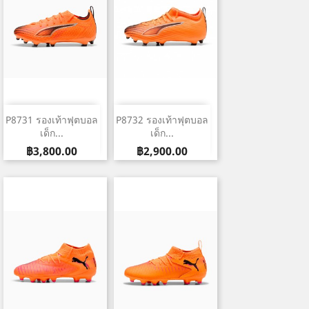
P8731 รองเท้าฟุตบอล
P8732 รองเท้าฟุตบอล
เด็ก...
เด็ก...
ราคา
ราคา
฿3,800.00
฿2,900.00