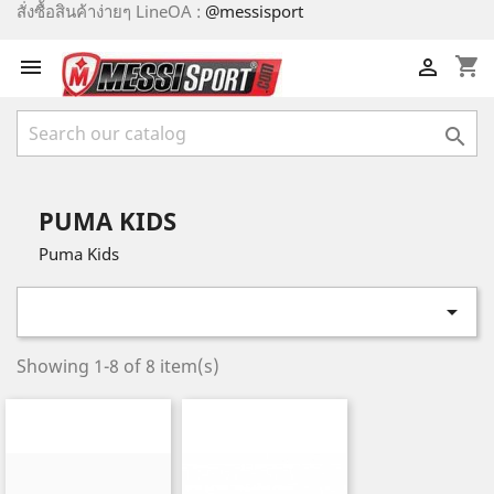
สั่งซื้อสินค้าง่ายๆ LineOA :
@messisport
shopping_cart



PUMA KIDS
Puma Kids

Showing 1-8 of 8 item(s)