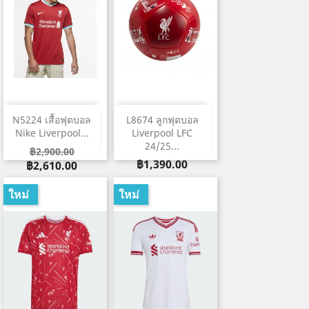
N5224 เสื้อฟุตบอล
L8674 ลูกฟุตบอล
Nike Liverpool...
Liverpool LFC
24/25...
Regular
ราคา
฿2,900.00
ราคา
price
฿1,390.00
฿2,610.00
ใหม่
ใหม่