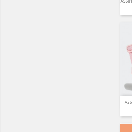
A5681
A26