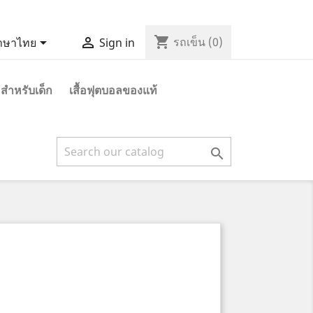
shopping_cart


รถเข็น
(0)
าษาไทย
Sign in
 สำหรับเด็ก
เสื้อฟุตบอลของแท้
