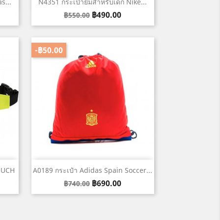
เปิดหน้าต่างย่อ

s...
N4351 กระเป๋ายิมสำหรับเด็ก Nike...
Regular
ราคา
฿490.00
฿550.00
price
-฿50.00
เปิดหน้าต่างย่อ

OUCH
A0189 กระเป๋า Adidas Spain Soccer...
Regular
ราคา
฿690.00
฿740.00
price