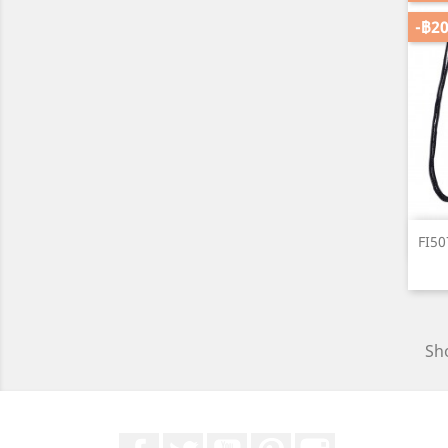
-฿20
FI50
Sho
Facebook
ที่ Twitter
YouTube
Pinterest
Instagram