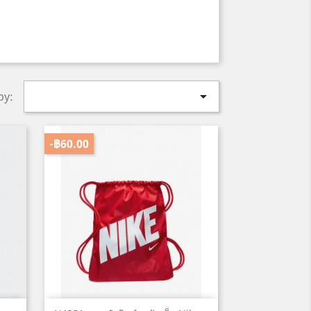

by:
-฿60.00