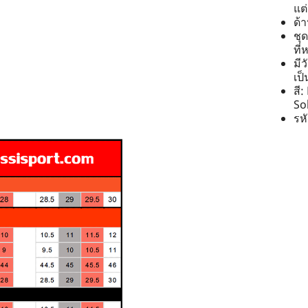
แต่
ด้
ชุด
ที
มีว
เป
สี
So
รห