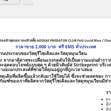
รองเท้าฟุตบอล รองเท้าสตั๊ด ADIDAS PREDATOR CLUB FxG-Lucid Blue / Clo
ราคาขาย 2,000 บาท ฟรี EMS ทั่วประเทศ
่วนประกอบของวัสดุรีไซเคิลและวัสดุหมุนเวียน
r จากอาดิดาสจะเปลี่ยนแรงกดดันให้เป็นความแม่นยําราวกับ
ัสและลุคตอบโจทย์แบบสุด ๆ ด้วยผิวสัมผัส Strikeprint บริเ
่างอเนกประสงค์ที่ช่วยให้คุณอยู่ถูกที่ถูกเวลาเสมอ
ัสดุเดิมที่ผลิตขึ้นแล้วกลับมาใช้ใหม่ได้ ซึ่งจะช่วยลดขยะ ก
ภัณฑ์ของเราที่ผลิตจากวัสดุรีไซเคิลและวัสดุหมุนเวียนมีส่
รา
ทร
มีเ
อั