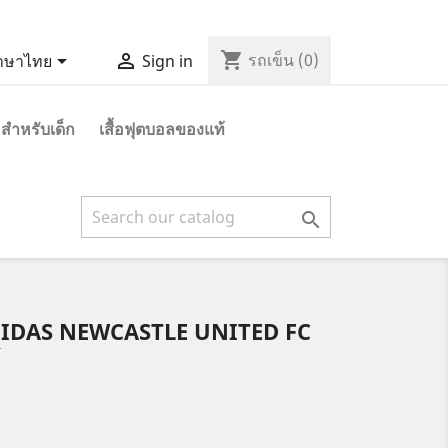
shopping_cart


รถเข็น
(0)
าษาไทย
Sign in
 สำหรับเด็ก
เสื้อฟุตบอลของแท้

 ADIDAS NEWCASTLE UNITED FC
Y