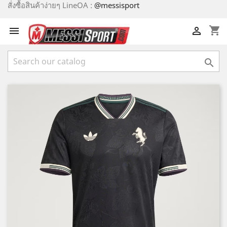
สั่งซื้อสินค้าง่ายๆ LineOA :
@messisport
shopping_cart


