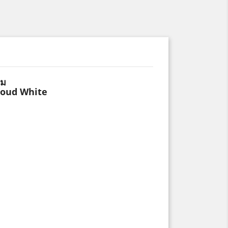
ยม
loud White